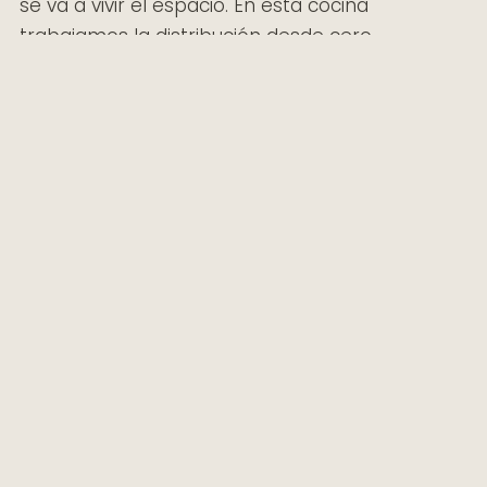
se va a vivir el espacio. En esta cocina
trabajamos la distribución desde cero,
buscando una circulación cómoda, mayor
capacidad de almacenamiento y una estética
limpia que se mantenga vigente con el tiempo.
02
GALERÍA
VOLVER A PROYECTOS